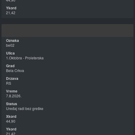
21,42
be02
1.Oktobra - Proleterska
Bela Crkva
RS
7.8.2026.
Uređaj radi bez greške
44,90
21,42