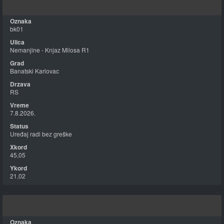
bk01
Nemanjine - Knjaz Milosa R1
Banatski Karlovac
RS
7.8.2026.
Uređaj radi bez greške
45,05
21,02