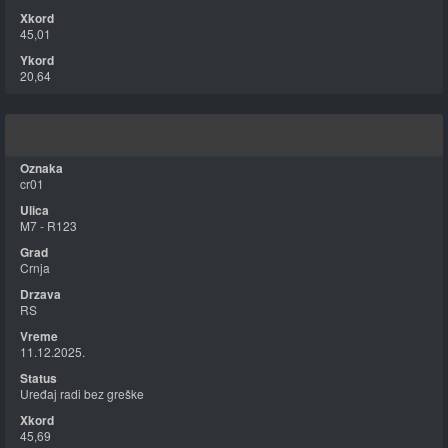
45,01
20,64
cr01
M7 - R123
Crnja
RS
11.12.2025.
Uređaj radi bez greške
45,69