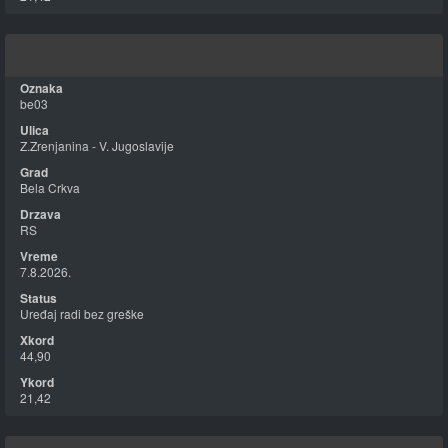
be03
Z.Zrenjanina - V. Jugoslavije
Bela Crkva
RS
7.8.2026.
Uređaj radi bez greške
44,90
21,42