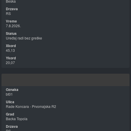
Beska
RS
7.8.2026.
Uređaj radi bez greške
45,13
20,07
bt01
Rade Koncara - Prvomajska R2
Backa Topola
RS