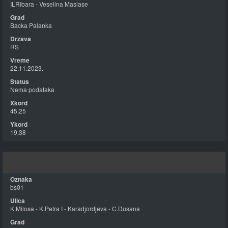
ILRibara - Veselina Maslase
Backa Palanka
RS
22.11.2023.
Nema podataka
45,25
19,38
bs01
K.Milosa - K.Petra I - Karadjordjeva - C.Dusana