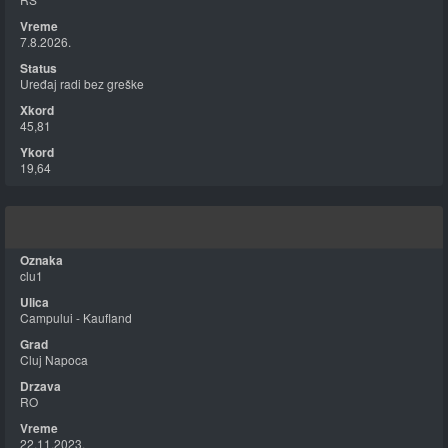
7.8.2026.
Uređaj radi bez greške
45,81
19,64
clu1
Campului - Kaufland
Cluj Napoca
RO
22.11.2023.