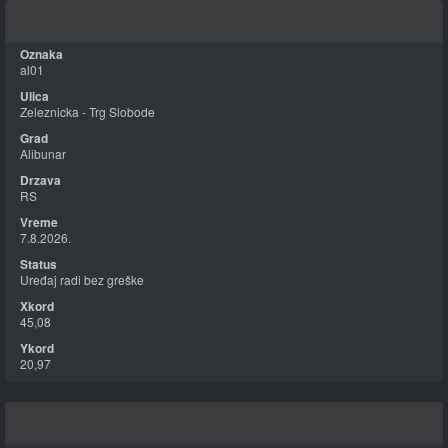
al01
Zeleznicka - Trg Slobode
Alibunar
RS
7.8.2026.
Uređaj radi bez greške
45,08
20,97