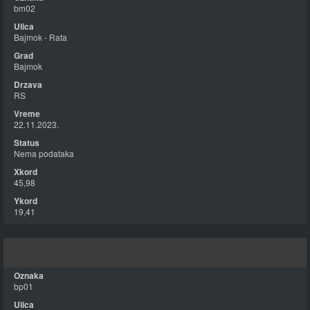
bm02
Bajmok - Rata
Bajmok
RS
22.11.2023.
Nema podataka
45,98
19,41
bp01