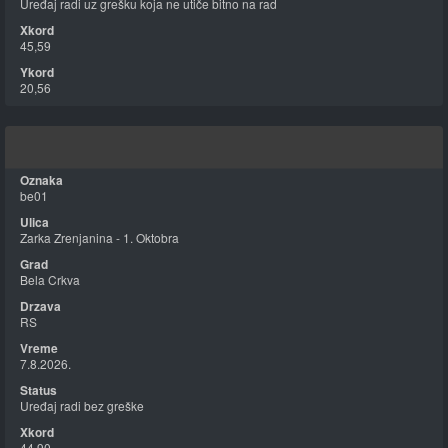
Uređaj radi uz grešku koja ne utiče bitno na rad
45,59
20,56
be01
Zarka Zrenjanina - 1. Oktobra
Bela Crkva
RS
7.8.2026.
Uređaj radi bez greške
44,90