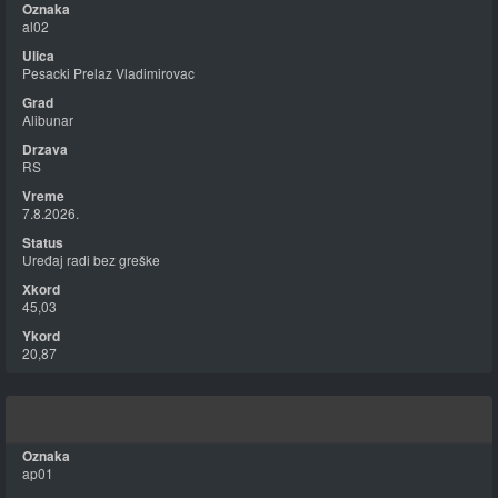
al02
Pesacki Prelaz Vladimirovac
Alibunar
RS
7.8.2026.
Uređaj radi bez greške
45,03
20,87
ap01