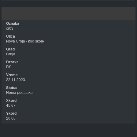
cr03
Nova Crnja - kod skole
Crnja
RS
22.11.2023.
Nema podataka
45,67
20,60