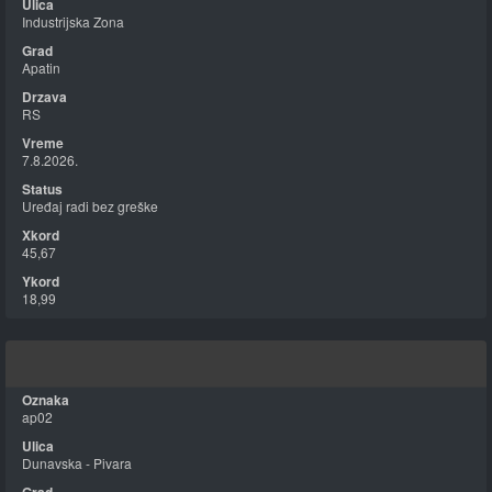
Industrijska Zona
Apatin
RS
7.8.2026.
Uređaj radi bez greške
45,67
18,99
ap02
Dunavska - Pivara