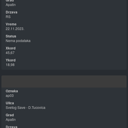
Apatin
RS
22.11.2023.
Nema podataka
45,67
18,98
ap03
Svetog Save - D.Tucovica
Apatin